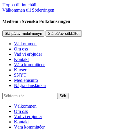
Hoppa till innehåll
Välkommen till Söderringen
Medlem i Svenska Folkdansringen
Slå på/av mobilmenyn
Slå på/av sökfältet
Välkommen
Om oss
Vad vi erbjuder
Kontakt
Våra kommittéer
Kurser
SNYT
Medlemsinfo
Några danslänkar
Sök
Välkommen
Om oss
Vad vi erbjuder
Kontakt
Våra kommittéer