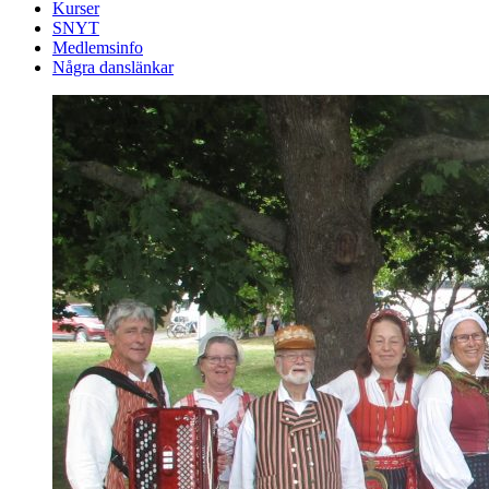
Kurser
SNYT
Medlemsinfo
Några danslänkar