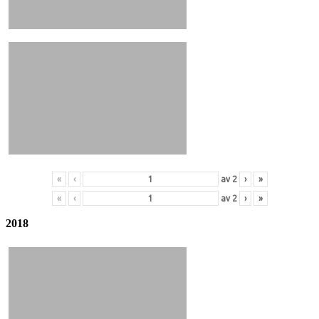
«
‹
av
2
›
»
«
‹
av
2
›
»
2018