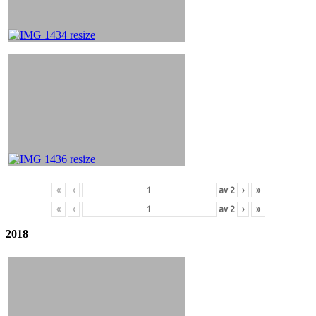
«
‹
av
2
›
»
«
‹
av
2
›
»
2018