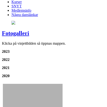
Kurser
SNYT
Medlemsinfo
Några danslänkar
Fotogalleri
Klicka på vinjettbilden så öppnas mappen.
2023
2022
2021
2020