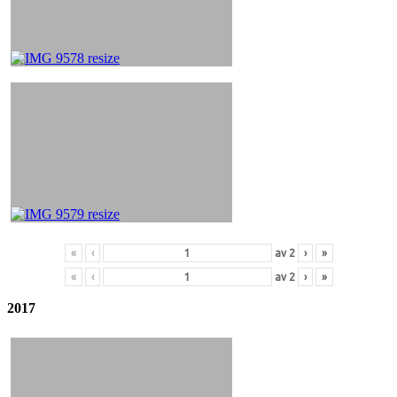
«
‹
av
2
›
»
«
‹
av
2
›
»
2017