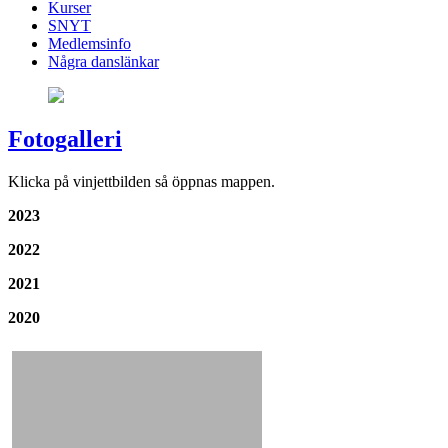
Kurser
SNYT
Medlemsinfo
Några danslänkar
Fotogalleri
Klicka på vinjettbilden så öppnas mappen.
2023
2022
2021
2020