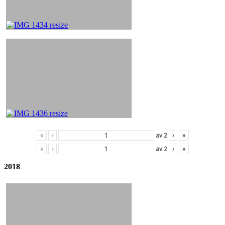
«
‹
av
2
›
»
«
‹
av
2
›
»
2018