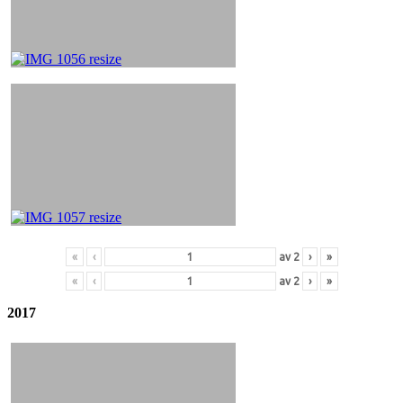
«
‹
av
2
›
»
«
‹
av
2
›
»
2017