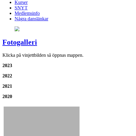
Kurser
SNYT
Medlemsinfo
Några danslänkar
Fotogalleri
Klicka på vinjettbilden så öppnas mappen.
2023
2022
2021
2020