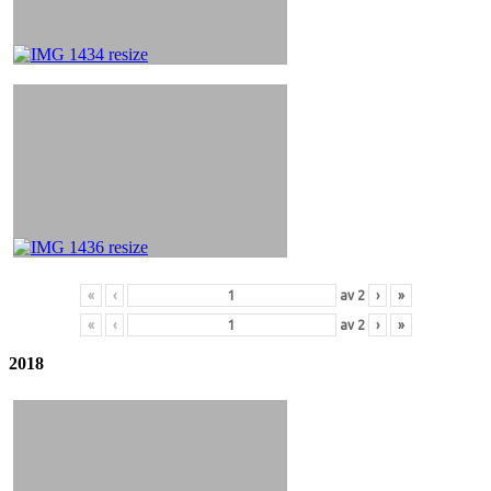
«
‹
av
2
›
»
«
‹
av
2
›
»
2018