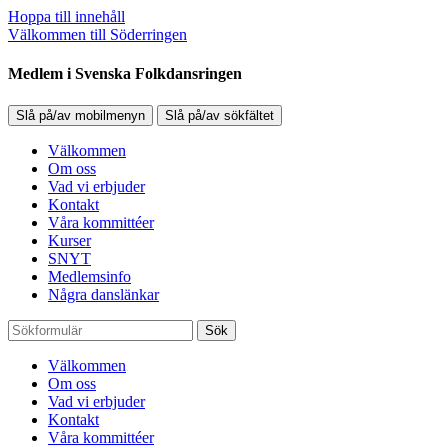
Hoppa till innehåll
Välkommen till Söderringen
Medlem i Svenska Folkdansringen
Slå på/av mobilmenyn
Slå på/av sökfältet
Välkommen
Om oss
Vad vi erbjuder
Kontakt
Våra kommittéer
Kurser
SNYT
Medlemsinfo
Några danslänkar
Sök
Välkommen
Om oss
Vad vi erbjuder
Kontakt
Våra kommittéer