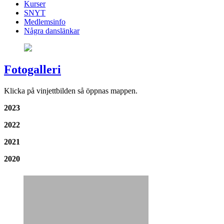
Kurser
SNYT
Medlemsinfo
Några danslänkar
Fotogalleri
Klicka på vinjettbilden så öppnas mappen.
2023
2022
2021
2020