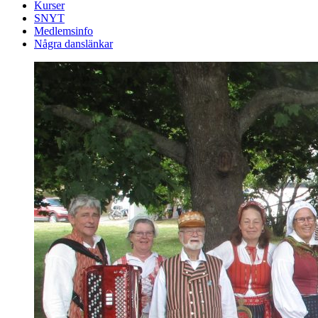
Kurser
SNYT
Medlemsinfo
Några danslänkar