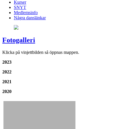
Kurser
SNYT
Medlemsinfo
Några danslänkar
Fotogalleri
Klicka på vinjettbilden så öppnas mappen.
2023
2022
2021
2020