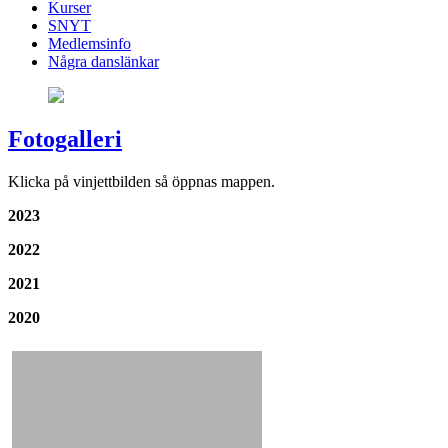
Kurser
SNYT
Medlemsinfo
Några danslänkar
Fotogalleri
Klicka på vinjettbilden så öppnas mappen.
2023
2022
2021
2020