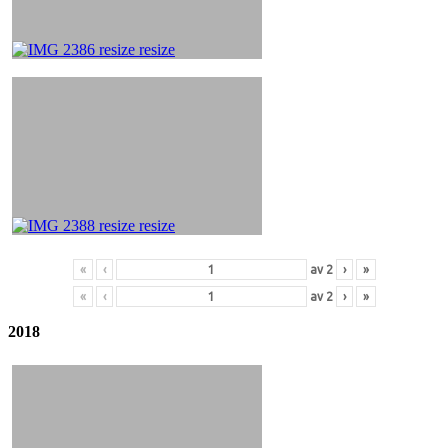
«
‹
av
2
›
»
«
‹
av
2
›
»
2018