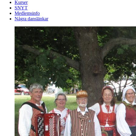
Kurser
SNYT
Medlemsinfo
Några danslänkar