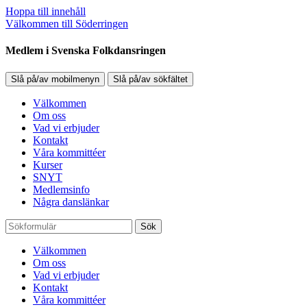
Hoppa till innehåll
Välkommen till Söderringen
Medlem i Svenska Folkdansringen
Slå på/av mobilmenyn
Slå på/av sökfältet
Välkommen
Om oss
Vad vi erbjuder
Kontakt
Våra kommittéer
Kurser
SNYT
Medlemsinfo
Några danslänkar
Sök
Välkommen
Om oss
Vad vi erbjuder
Kontakt
Våra kommittéer