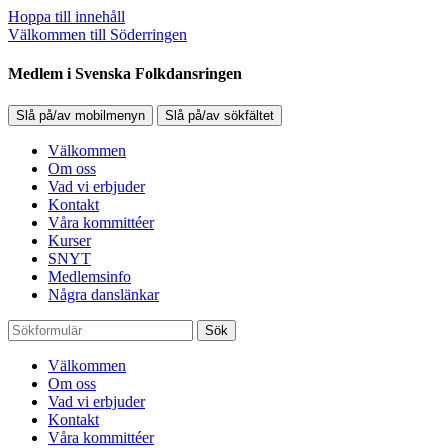
Hoppa till innehåll
Välkommen till Söderringen
Medlem i Svenska Folkdansringen
Slå på/av mobilmenyn
Slå på/av sökfältet
Välkommen
Om oss
Vad vi erbjuder
Kontakt
Våra kommittéer
Kurser
SNYT
Medlemsinfo
Några danslänkar
Sök
Välkommen
Om oss
Vad vi erbjuder
Kontakt
Våra kommittéer