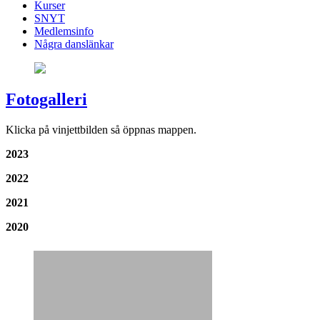
Kurser
SNYT
Medlemsinfo
Några danslänkar
Fotogalleri
Klicka på vinjettbilden så öppnas mappen.
2023
2022
2021
2020