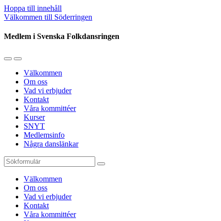
Hoppa till innehåll
Välkommen till Söderringen
Medlem i Svenska Folkdansringen
Slå
Slå
på/av
på/av
Välkommen
mobilmenyn
sökfältet
Om oss
Vad vi erbjuder
Kontakt
Våra kommittéer
Kurser
SNYT
Medlemsinfo
Några danslänkar
Sök
Välkommen
Om oss
Vad vi erbjuder
Kontakt
Våra kommittéer