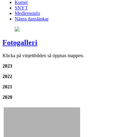
Kurser
SNYT
Medlemsinfo
Några danslänkar
Fotogalleri
Klicka på vinjettbilden så öppnas mappen.
2023
2022
2021
2020