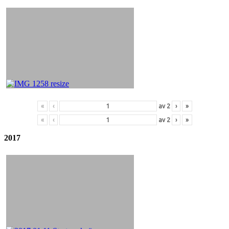
«
‹
av
2
›
»
«
‹
av
2
›
»
2017