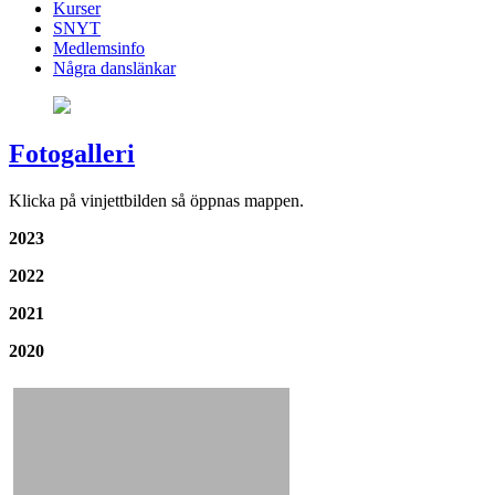
Kurser
SNYT
Medlemsinfo
Några danslänkar
Fotogalleri
Klicka på vinjettbilden så öppnas mappen.
2023
2022
2021
2020