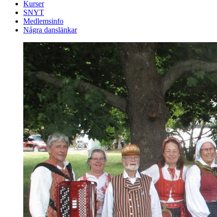
Kurser
SNYT
Medlemsinfo
Några danslänkar