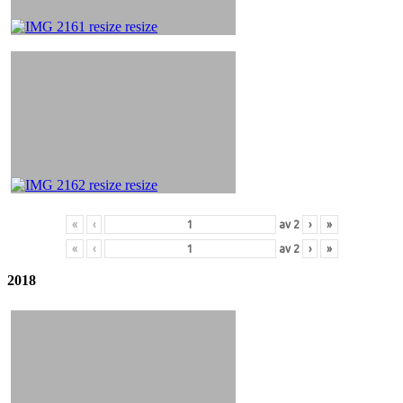
«
‹
av
2
›
»
«
‹
av
2
›
»
2018