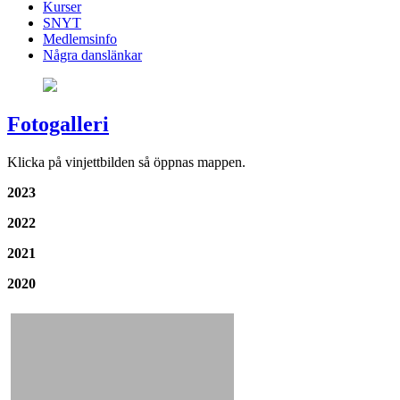
Kurser
SNYT
Medlemsinfo
Några danslänkar
Fotogalleri
Klicka på vinjettbilden så öppnas mappen.
2023
2022
2021
2020