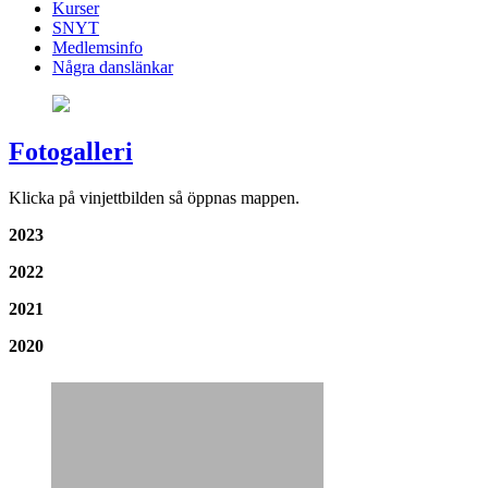
Kurser
SNYT
Medlemsinfo
Några danslänkar
Fotogalleri
Klicka på vinjettbilden så öppnas mappen.
2023
2022
2021
2020