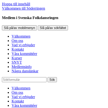
Hoppa till innehåll
Välkommen till Söderringen
Medlem i Svenska Folkdansringen
Slå på/av mobilmenyn
Slå på/av sökfältet
Välkommen
Om oss
Vad vi erbjuder
Kontakt
Våra kommittéer
Kurser
SNYT
Medlemsinfo
Några danslänkar
Sök
Välkommen
Om oss
Vad vi erbjuder
Kontakt
Våra kommittéer