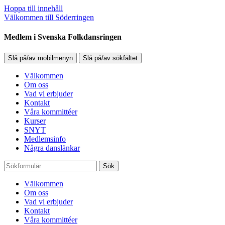
Hoppa till innehåll
Välkommen till Söderringen
Medlem i Svenska Folkdansringen
Slå på/av mobilmenyn
Slå på/av sökfältet
Välkommen
Om oss
Vad vi erbjuder
Kontakt
Våra kommittéer
Kurser
SNYT
Medlemsinfo
Några danslänkar
Sök
Välkommen
Om oss
Vad vi erbjuder
Kontakt
Våra kommittéer