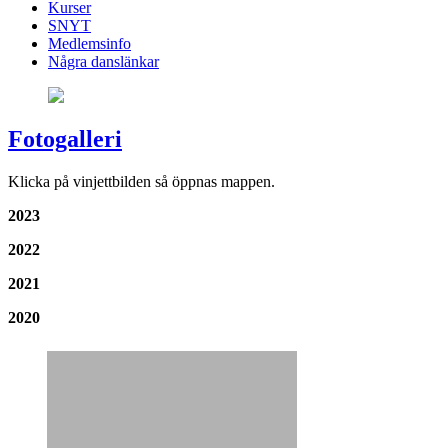
Kurser
SNYT
Medlemsinfo
Några danslänkar
Fotogalleri
Klicka på vinjettbilden så öppnas mappen.
2023
2022
2021
2020