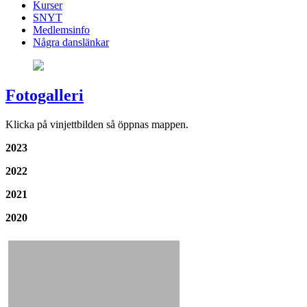
Kurser
SNYT
Medlemsinfo
Några danslänkar
Fotogalleri
Klicka på vinjettbilden så öppnas mappen.
2023
2022
2021
2020