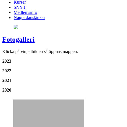
Kurser
SNYT
Medlemsinfo
Några danslänkar
Fotogalleri
Klicka på vinjettbilden så öppnas mappen.
2023
2022
2021
2020