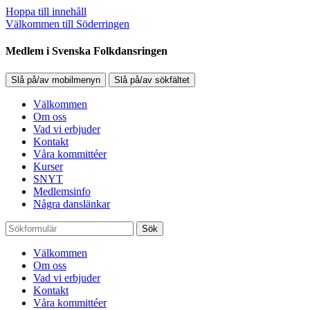
Hoppa till innehåll
Välkommen till Söderringen
Medlem i Svenska Folkdansringen
Slå på/av mobilmenyn
Slå på/av sökfältet
Välkommen
Om oss
Vad vi erbjuder
Kontakt
Våra kommittéer
Kurser
SNYT
Medlemsinfo
Några danslänkar
Sök
Välkommen
Om oss
Vad vi erbjuder
Kontakt
Våra kommittéer