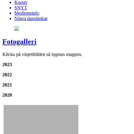
Kurser
SNYT
Medlemsinfo
Några danslänkar
Fotogalleri
Klicka på vinjettbilden så öppnas mappen.
2023
2022
2021
2020