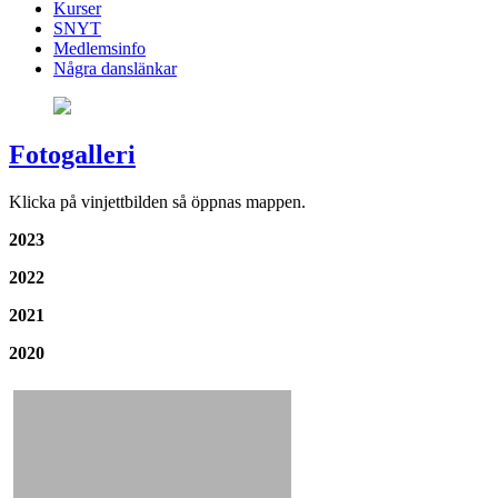
Kurser
SNYT
Medlemsinfo
Några danslänkar
Fotogalleri
Klicka på vinjettbilden så öppnas mappen.
2023
2022
2021
2020