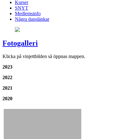
Kurser
SNYT
Medlemsinfo
Några danslänkar
Fotogalleri
Klicka på vinjettbilden så öppnas mappen.
2023
2022
2021
2020