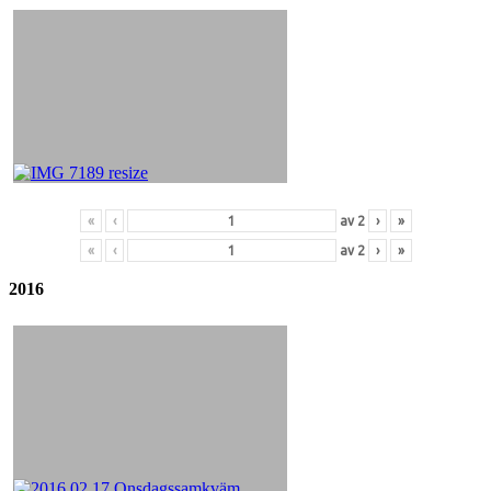
«
‹
av
2
›
»
«
‹
av
2
›
»
2016