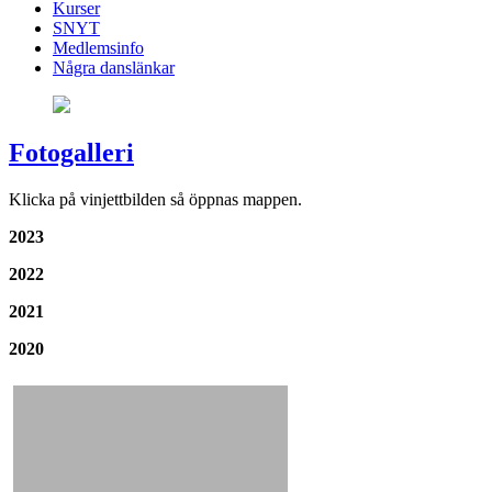
Kurser
SNYT
Medlemsinfo
Några danslänkar
Fotogalleri
Klicka på vinjettbilden så öppnas mappen.
2023
2022
2021
2020