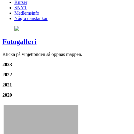
Kurser
SNYT
Medlemsinfo
Några danslänkar
Fotogalleri
Klicka på vinjettbilden så öppnas mappen.
2023
2022
2021
2020