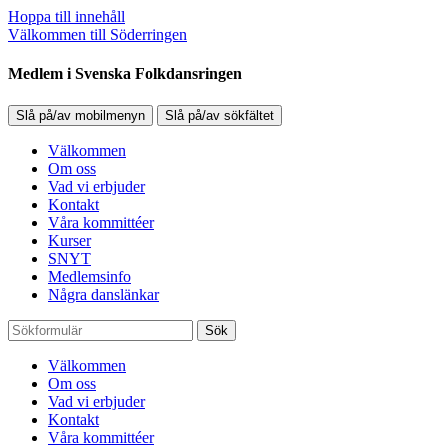
Hoppa till innehåll
Välkommen till Söderringen
Medlem i Svenska Folkdansringen
Slå på/av mobilmenyn
Slå på/av sökfältet
Välkommen
Om oss
Vad vi erbjuder
Kontakt
Våra kommittéer
Kurser
SNYT
Medlemsinfo
Några danslänkar
Sök
Välkommen
Om oss
Vad vi erbjuder
Kontakt
Våra kommittéer