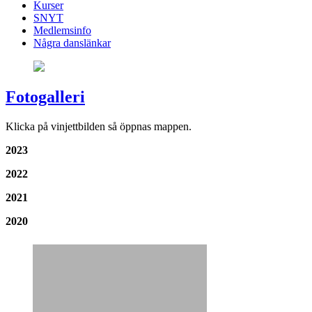
Kurser
SNYT
Medlemsinfo
Några danslänkar
Fotogalleri
Klicka på vinjettbilden så öppnas mappen.
2023
2022
2021
2020