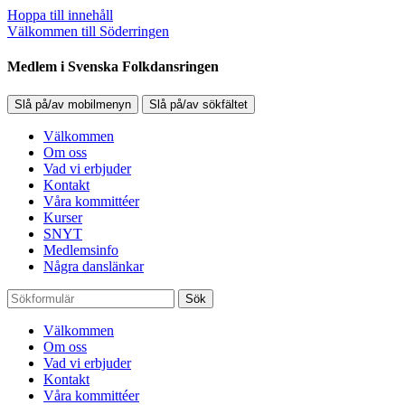
Hoppa till innehåll
Välkommen till Söderringen
Medlem i Svenska Folkdansringen
Slå på/av mobilmenyn
Slå på/av sökfältet
Välkommen
Om oss
Vad vi erbjuder
Kontakt
Våra kommittéer
Kurser
SNYT
Medlemsinfo
Några danslänkar
Sök
Välkommen
Om oss
Vad vi erbjuder
Kontakt
Våra kommittéer