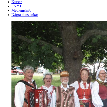
Kurser
SNYT
Medlemsinfo
Några danslänkar