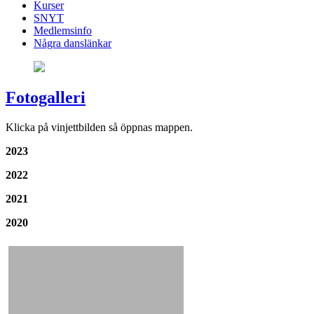
Kurser
SNYT
Medlemsinfo
Några danslänkar
Fotogalleri
Klicka på vinjettbilden så öppnas mappen.
2023
2022
2021
2020