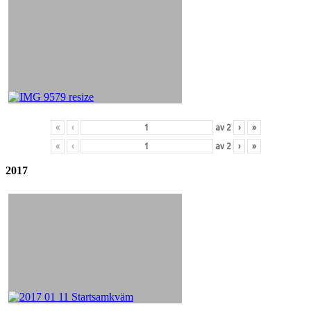
«
‹
av
2
›
»
«
‹
av
2
›
»
2017