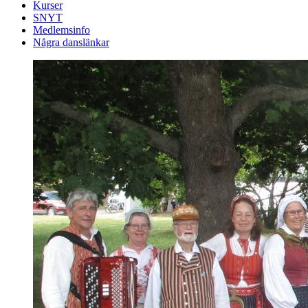
Kurser
SNYT
Medlemsinfo
Några danslänkar