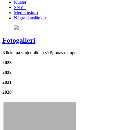
Kurser
SNYT
Medlemsinfo
Några danslänkar
Fotogalleri
Klicka på vinjettbilden så öppnas mappen.
2023
2022
2021
2020