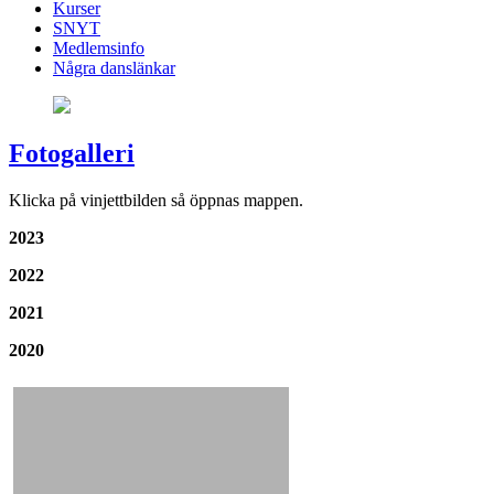
Kurser
SNYT
Medlemsinfo
Några danslänkar
Fotogalleri
Klicka på vinjettbilden så öppnas mappen.
2023
2022
2021
2020