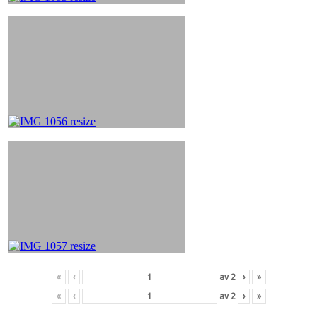
«
‹
av
2
›
»
«
‹
av
2
›
»