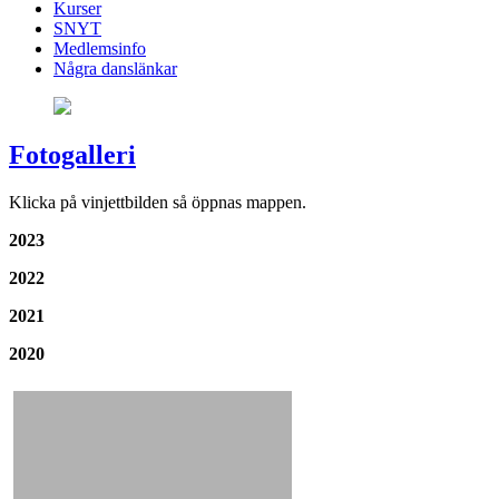
Kurser
SNYT
Medlemsinfo
Några danslänkar
Fotogalleri
Klicka på vinjettbilden så öppnas mappen.
2023
2022
2021
2020