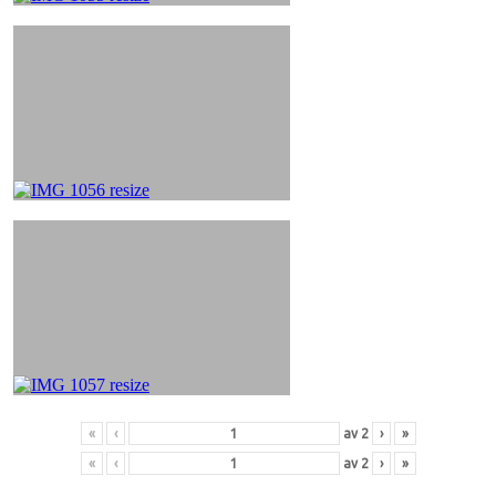
«
‹
av
2
›
»
«
‹
av
2
›
»