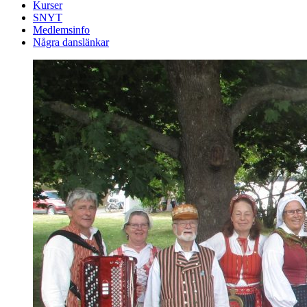
Kurser
SNYT
Medlemsinfo
Några danslänkar