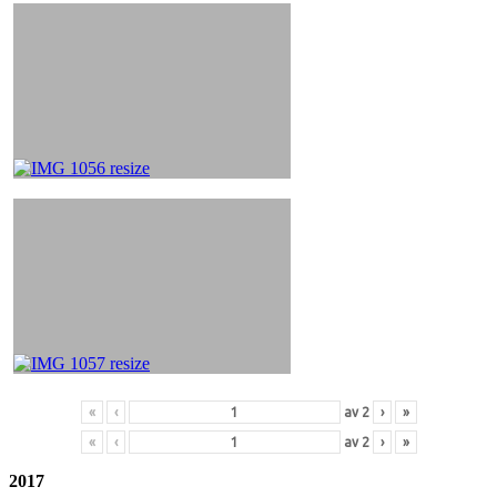
«
‹
av
2
›
»
«
‹
av
2
›
»
2017