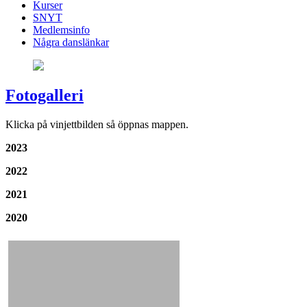
Kurser
SNYT
Medlemsinfo
Några danslänkar
Fotogalleri
Klicka på vinjettbilden så öppnas mappen.
2023
2022
2021
2020