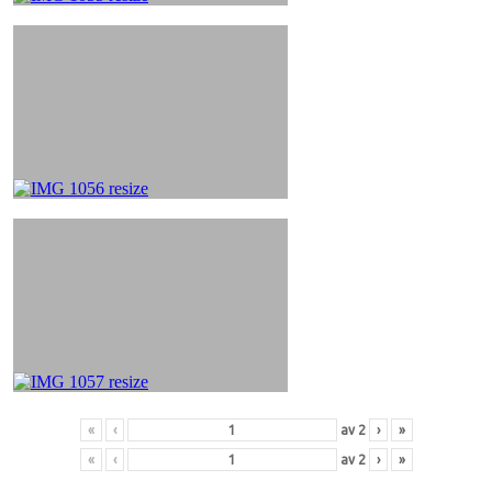
«
‹
av
2
›
»
«
‹
av
2
›
»