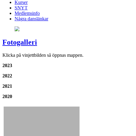
Kurser
SNYT
Medlemsinfo
Några danslänkar
Fotogalleri
Klicka på vinjettbilden så öppnas mappen.
2023
2022
2021
2020