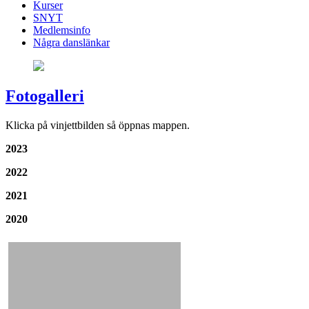
Kurser
SNYT
Medlemsinfo
Några danslänkar
Fotogalleri
Klicka på vinjettbilden så öppnas mappen.
2023
2022
2021
2020