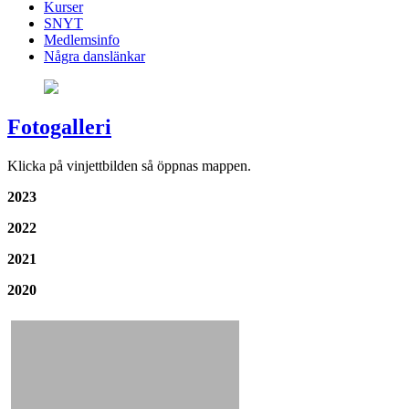
Kurser
SNYT
Medlemsinfo
Några danslänkar
Fotogalleri
Klicka på vinjettbilden så öppnas mappen.
2023
2022
2021
2020