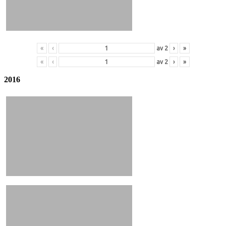
«
‹
av
2
›
»
«
‹
av
2
›
»
2016