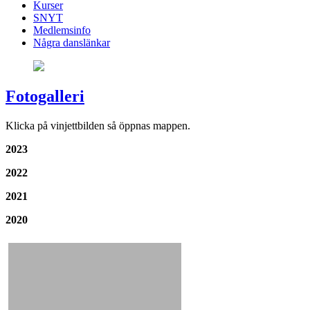
Kurser
SNYT
Medlemsinfo
Några danslänkar
Fotogalleri
Klicka på vinjettbilden så öppnas mappen.
2023
2022
2021
2020