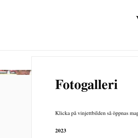
Välkommen
Om oss
Vad vi erb
Fotogalleri
Klicka på vinjettbilden så öppnas ma
2023