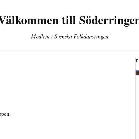
Välkommen till Söderringe
Medlem i Svenska Folkdansringen
juder
Kontakt
Våra kommittéer
Kurser
SNYT
ppen.