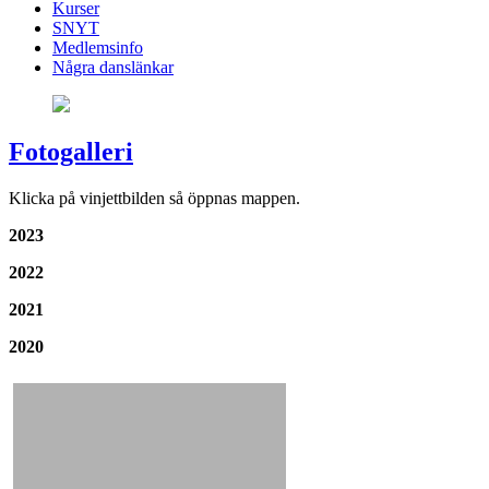
Kurser
SNYT
Medlemsinfo
Några danslänkar
Fotogalleri
Klicka på vinjettbilden så öppnas mappen.
2023
2022
2021
2020