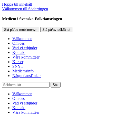
Hoppa till innehåll
Välkommen till Söderringen
Medlem i Svenska Folkdansringen
Slå på/av mobilmenyn
Slå på/av sökfältet
Välkommen
Om oss
Vad vi erbjuder
Kontakt
Våra kommittéer
Kurser
SNYT
Medlemsinfo
Några danslänkar
Sök
Välkommen
Om oss
Vad vi erbjuder
Kontakt
Våra kommittéer