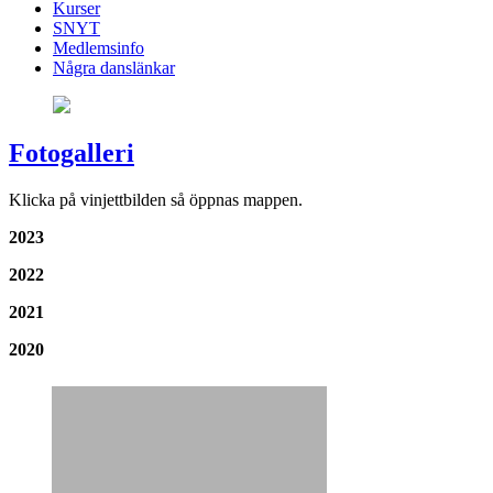
Kurser
SNYT
Medlemsinfo
Några danslänkar
Fotogalleri
Klicka på vinjettbilden så öppnas mappen.
2023
2022
2021
2020