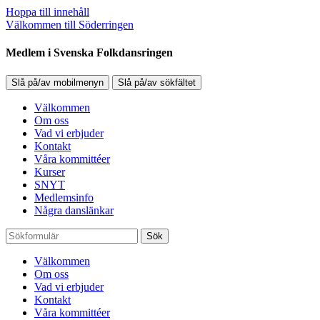
Hoppa till innehåll
Välkommen till Söderringen
Medlem i Svenska Folkdansringen
Slå på/av mobilmenyn
Slå på/av sökfältet
Välkommen
Om oss
Vad vi erbjuder
Kontakt
Våra kommittéer
Kurser
SNYT
Medlemsinfo
Några danslänkar
Sök
Välkommen
Om oss
Vad vi erbjuder
Kontakt
Våra kommittéer