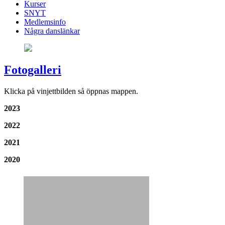
Kurser
SNYT
Medlemsinfo
Några danslänkar
Fotogalleri
Klicka på vinjettbilden så öppnas mappen.
2023
2022
2021
2020