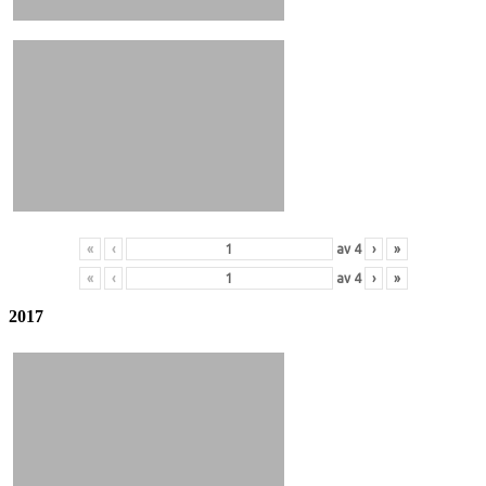
«
‹
av
4
›
»
«
‹
av
4
›
»
2017