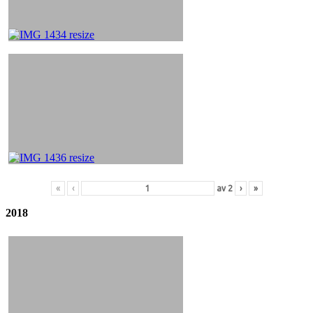
«
‹
av
2
›
»
2018