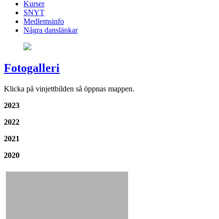
Kurser
SNYT
Medlemsinfo
Några danslänkar
Fotogalleri
Klicka på vinjettbilden så öppnas mappen.
2023
2022
2021
2020