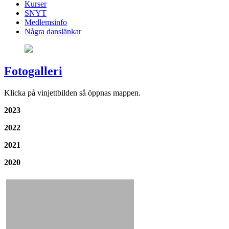
Kurser
SNYT
Medlemsinfo
Några danslänkar
Fotogalleri
Klicka på vinjettbilden så öppnas mappen.
2023
2022
2021
2020