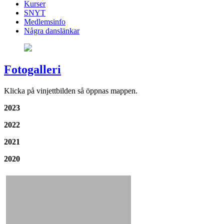
Kurser
SNYT
Medlemsinfo
Några danslänkar
Fotogalleri
Klicka på vinjettbilden så öppnas mappen.
2023
2022
2021
2020