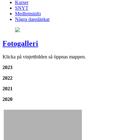
Kurser
SNYT
Medlemsinfo
Några danslänkar
Fotogalleri
Klicka på vinjettbilden så öppnas mappen.
2023
2022
2021
2020