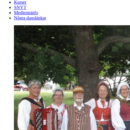
Kurser
SNYT
Medlemsinfo
Några danslänkar