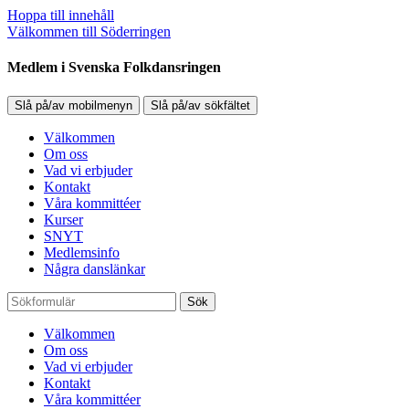
Hoppa till innehåll
Välkommen till Söderringen
Medlem i Svenska Folkdansringen
Slå på/av mobilmenyn
Slå på/av sökfältet
Välkommen
Om oss
Vad vi erbjuder
Kontakt
Våra kommittéer
Kurser
SNYT
Medlemsinfo
Några danslänkar
Sök
Välkommen
Om oss
Vad vi erbjuder
Kontakt
Våra kommittéer