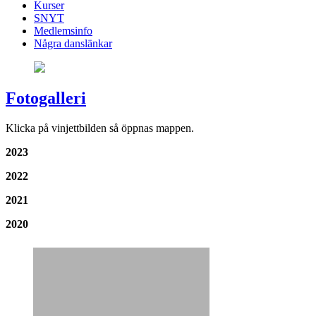
Kurser
SNYT
Medlemsinfo
Några danslänkar
Fotogalleri
Klicka på vinjettbilden så öppnas mappen.
2023
2022
2021
2020